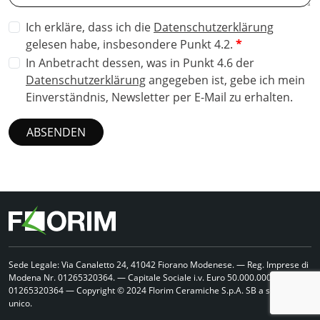
Ich erkläre, dass ich die
Datenschutzerklärung
gelesen habe, insbesondere Punkt 4.2.
In Anbetracht dessen, was in Punkt 4.6 der
Datenschutzerklärung
angegeben ist, gebe ich mein
Einverständnis, Newsletter per E-Mail zu erhalten.
ABSENDEN
Sede Legale: Via Canaletto 24, 41042 Fiorano Modenese. — Reg. Imprese di
Modena Nr. 01265320364. — Capitale Sociale i.v. Euro 50.000.000 PI/CF
01265320364 — Copyright © 2024 Florim Ceramiche S.p.A. SB a socio
unico.